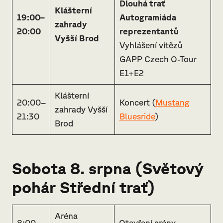
Dlouhá trať
Klášterní
19:00–
Autogramiáda
zahrady
20:00
reprezentantů
Vyšší Brod
Vyhlášení vítězů
GAPP Czech O-Tour
E1+E2
Klášterní
20:00–
Koncert (
Mustang
zahrady Vyšší
21:30
Bluesride
)
Brod
Sobota 8. srpna (
Světový
pohár Střední trať
)
Aréna
8:00
Otevření arény