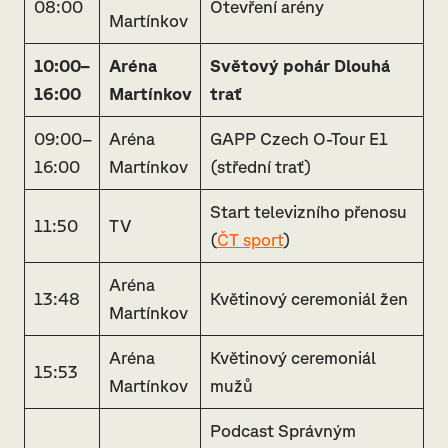
08:00
Otevření arény
Martínkov
10:00–
Aréna
Světový pohár Dlouhá
16:00
Martínkov
trať
09:00–
Aréna
GAPP Czech O-Tour E1
16:00
Martínkov
(střední trať)
Start televizního přenosu
11:50
TV
(
ČT sport
)
Aréna
13:48
Květinový ceremoniál žen
Martínkov
Aréna
Květinový ceremoniál
15:53
Martínkov
mužů
Podcast Správným