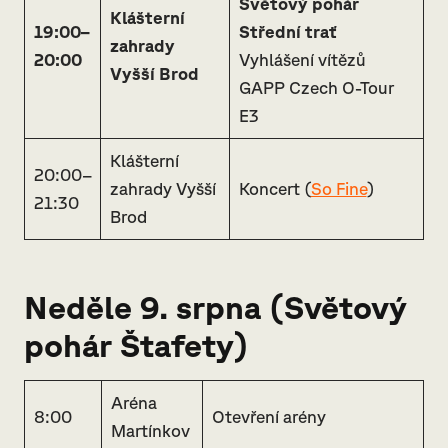
Světový pohár
Klášterní
19:00–
Střední trať
zahrady
20:00
Vyhlášení vítězů
Vyšší Brod
GAPP Czech O-Tour
E3
Klášterní
20:00–
zahrady Vyšší
Koncert (
So Fine
)
21:30
Brod
Neděle 9. srpna (
Světový
pohár Štafety
)
Aréna
8:00
Otevření arény
Martínkov