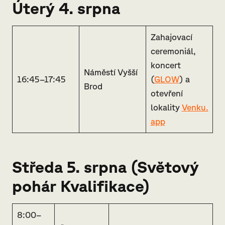
Úterý 4. srpna
Zahajovací
ceremoniál,
koncert
Náměstí Vyšší
16:45–17:45
(
GLOW
) a
Brod
otevření
lokality
Venku.
app
Středa 5. srpna (Světový
pohár Kvalifikace)
8:00–