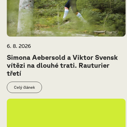
6. 8. 2026
Simona Aebersold a Viktor Svensk
vítězi na dlouhé trati. Rauturier
třetí
Celý článek