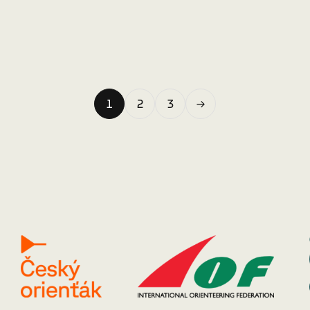
1
2
3
→