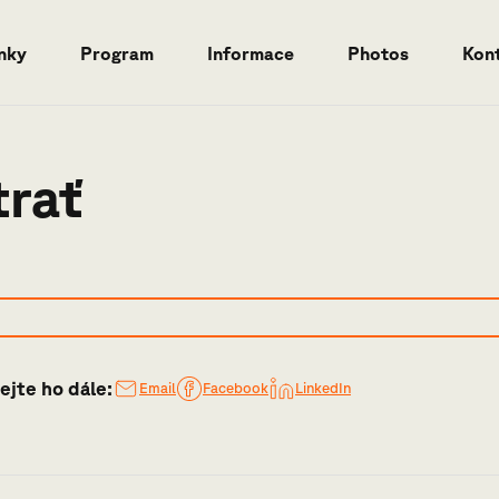
nky
Program
Informace
Photos
Kon
trať
ejte ho dále:
Email
Facebook
LinkedIn