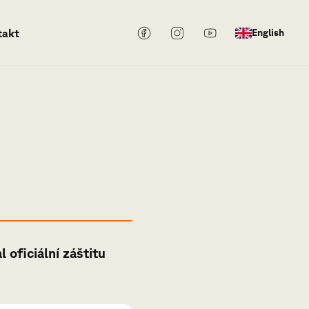
takt
English
oficiální záštitu