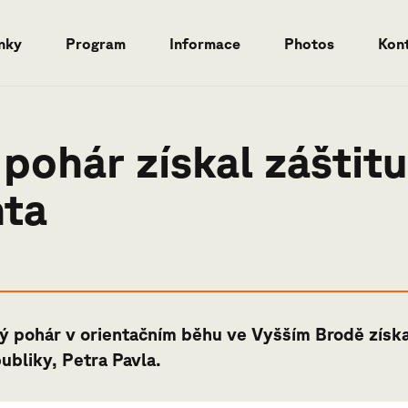
nky
Program
Informace
Photos
Kon
pohár získal záštitu
nta
ý pohár v orientačním běhu ve Vyšším Brodě získal 
ubliky, Petra Pavla.