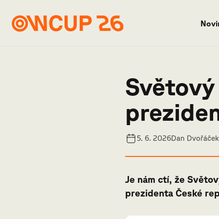
Novi
Světový 
prezide
5. 6. 2026
Dan Dvořáček
Je nám ctí, že Světov
prezidenta České rep