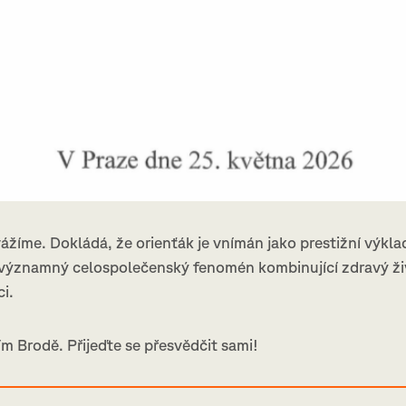
vážíme. Dokládá, že orienťák je vnímán jako prestižní výkla
o významný celospolečenský fenomén kombinující zdravý ži
i.
ím Brodě. Přijeďte se přesvědčit sami!