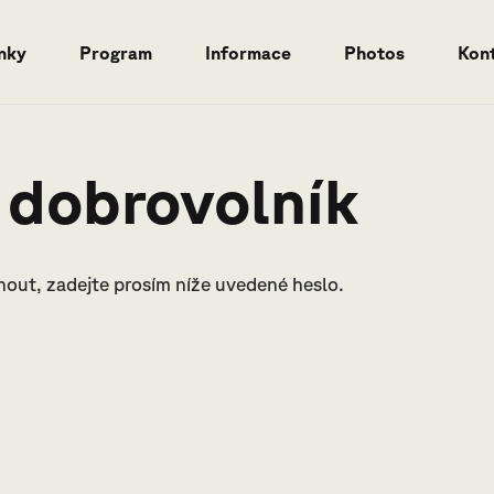
nky
Program
Informace
Photos
Kon
 dobrovolník
dnout, zadejte prosím níže uvedené heslo.