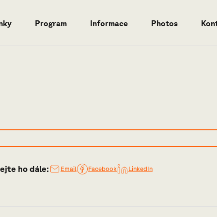
nky
Program
Informace
Photos
Kon
ejte ho dále:
Email
Facebook
LinkedIn