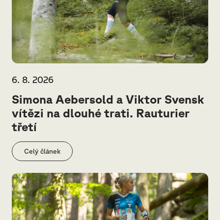
6. 8. 2026
Simona Aebersold a Viktor Svensk
vítězi na dlouhé trati. Rauturier
třetí
Celý článek